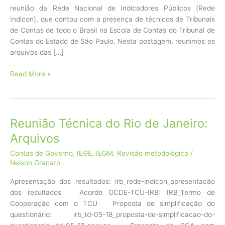
reunião da Rede Nacional de Indicadores Públicos (Rede
Indicon), que contou com a presença de técnicos de Tribunais
de Contas de todo o Brasil na Escola de Contas do Tribunal de
Contas do Estado de São Paulo. Nesta postagem, reunimos os
arquivos das […]
Arquivos
Read More »
da
reunião
técnica
(São
Reunião Técnica do Rio de Janeiro:
Paulo,
Arquivos
maio
de
Contas de Governo
,
IEGE
,
IEGM
,
Revisão metodológica
/
2019)
Nelson Granato
Apresentação dos resultados: irb_rede-indicon_apresentacão
dos resultados Acordo OCDE-TCU-IRB: IRB_Termo de
Cooperação com o TCU Proposta de simplificação do
questionário: irb_td-05-18_proposta-de-simplificacao-do-