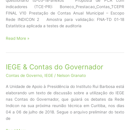
questionario td-05-18-anexos Proposta de PCA com
indicadores (TCE-PR): Boneco_Prestacao_Contas_TCEPR
FINAL V10 Prestação de Contas Anual Municipal – Escopo
Rede INDICON 2 Amostra para validação: FNA-TD 01-18
Estatística aplicada a testes de auditoria
Reunião
Read More »
Técnica
do
Rio
de
IEGE & Contas do Governador
Janeiro:
Contas de Governo
,
IEGE
/
Nelson Granato
Arquivos
A Unidade de Apoio à Presidência do Instituto Rui Barbosa está
elaborando um texto de discussão sobre a utilização do IEGE
nas Contas do Governador, que guiará os debates da Rede
Indicon na sua próxima reunião técnica em Curitiba, nos dias
04 a 06 de julho de 2018. Segue o arquivo preliminar do texto
de